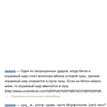
нажим
— Один из запрещенных ударов, когда биток и
играемый шар стоят вплотную вблизи угловой лузы, причем
играемый шар упирается в скулу лузы. Если на биток нажать
кием, то играемый шар ввинтится в лузу.
[http://www.coolreferat.com/%D0%A2%D0%B5%D1%80%D0%B…
…
Справочник технического переводчика
нажим
— сущ., м., употр. сравн. часто Морфология: (нет) чего?