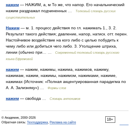
нажим
— НАЖИМ, а, м То же, что напор. Его начальнический
нажим раздражал подчиненных …
Толковый словарь русских
существительных
Нажим
— м. 1. процесс действия по гл. нажимать 1., 3. 2.
Результат такого действия; давление, напор, натиск. отт. перен.
Настойчивое воздействие на кого либо с целью побудить к
чему либо или добиться чего либо. 3. Утолщение штриха,
линии (обычно при… …
Современный толковый словарь русского
языка Ефремовой
нажим
— нажим, нажимы, нажима, нажимов, нажиму,
нажимам, нажим, нажимы, нажимом, нажимами, нажиме,
нажимах (Источник: «Полная акцентуированная парадигма по
А. А. Зализняку») …
Формы слов
нажим
— свобода …
Словарь антонимов
© Академик, 2000-2026
18+
Обратная связь:
Техподдержка
,
Реклама на сайте