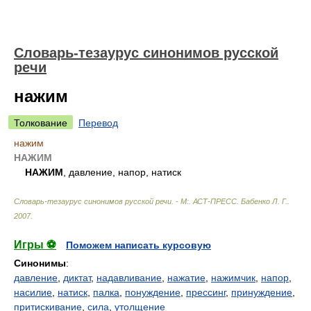
Словарь-тезаурус синонимов русской
речи
нажим
Толкование
Перевод
нажим
НАЖИМ
НАЖИМ
, давление, напор, натиск
Словарь-тезаурус синонимов русской речи. - М:. АСТ-ПРЕСС
.
Бабенко Л. Г.
.
2007
.
Игры ⚽
Поможем написать курсовую
Синонимы
:
давление
,
диктат
,
надавливание
,
нажатие
,
нажимчик
,
напор
,
насилие
,
натиск
,
палка
,
понуждение
,
прессинг
,
принуждение
,
притискивание
,
сила
,
утолщение